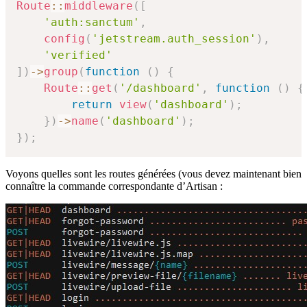
Route
::
middleware
(
[
'auth:sanctum'
,
config
(
'jetstream.auth_session'
)
,
'verified'
]
)
->
group
(
function
(
)
{
Route
::
get
(
'/dashboard'
,
function
(
)
{
return
view
(
'dashboard'
)
;
}
)
->
name
(
'dashboard'
)
;
}
)
;
Voyons quelles sont les routes générées (vous devez maintenant bien
connaître la commande correspondante d’Artisan :