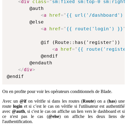
<
div
class
=
"
sm:fixed sm:top-0 sm:right
        @auth

<
a
href
=
"
{{ url('/dashboard') 
        @else

<
a
href
=
"
{{ route('login') }}
"
            @if (Route::has('register'))

<
a
href
=
"
{{ route('registe
            @endif

        @endauth

</
div
>
@endif
On en profite pour voir les opérateurs conditionnels de Blade.
Avec un
@if
on vérifie si dans les routes (
Route
) on a (
has
) une
route
login
et si c’est le cas on vérifie si l'utilisateur est authentifié
avec
@auth
, si c'est le cas on affiche un lien vers le dashboard et si
ce n'est pas le cas (
@else
) on affiche les deux liens de
l'authentification.