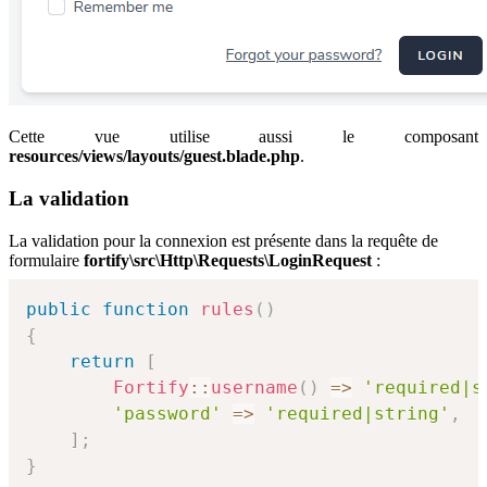
Cette vue utilise aussi le composant
resources/views/layouts/guest.blade.php
.
La validation
La validation pour la connexion est présente dans la requête de
formulaire
fortify\src\Http\Requests\LoginRequest
:
public
function
rules
(
)
{
return
[
Fortify
::
username
(
)
=>
'required|s
'password'
=>
'required|string'
,
]
;
}