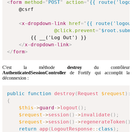
<
form
method
=
"
POST
"
action
=
"
{{ route('logo
    @csrf

<
x-dropdown-link
href
=
"
{{ route('logou
@click.prevent
=
"
$root.subm
        {{ __('Log Out') }}

</
x-dropdown-link
>
</
form
>
C'est la méthode
destroy
du contrôleur
AuthenticatedSessionController
de Fortify qui accomplit la
déconnexion :
public
function
destroy
(
Request
$request
)
:
{
$this
->
guard
->
logout
(
)
;
$request
->
session
(
)
->
invalidate
(
)
;
$request
->
session
(
)
->
regenerateToken
(
)
return
app
(
LogoutResponse
::
class
)
;