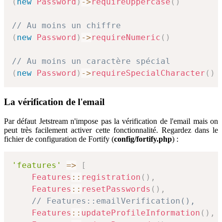
(
new
Password
)
->
requireUppercase
(
)
// Au moins un chiffre
(
new
Password
)
->
requireNumeric
(
)
// Au moins un caractère spécial
(
new
Password
)
->
requireSpecialCharacter
(
)
La vérification de l'email
Par défaut Jetstream n'impose pas la vérification de l'email mais on
peut très facilement activer cette fonctionnalité. Regardez dans le
fichier de configuration de Fortify (
config/fortify.php
) :
'features'
=>
[
Features
::
registration
(
)
,
Features
::
resetPasswords
(
)
,
// Features::emailVerification(),
Features
::
updateProfileInformation
(
)
,