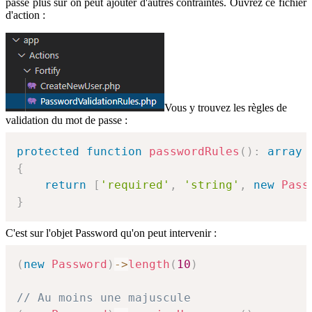
passe plus sûr on peut ajouter d'autres contraintes. Ouvrez ce fichier
d'action :
Vous y trouvez les règles de
validation du mot de passe :
protected
function
passwordRules
(
)
:
array
{
return
[
'required'
,
'string'
,
new
Pass
}
C'est sur l'objet Password qu'on peut intervenir :
(
new
Password
)
->
length
(
10
)
// Au moins une majuscule