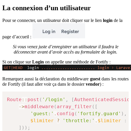
La connexion d’un utilisateur
Pour se connecter, un utilisateur doit cliquer sur le lien
login
de la
page d’accueil :
Si vous venez juste d’enregistrer un utilisateur il faudra le
déconnecter avant d’avoir accès au formulaire de login.
Si on clique sur
Login
on appelle une méthode de Fortify :
Remarquez aussi la déclaration du middleware
guest
dans les routes
de Fortify (il faut aller voir ça dans le dossier
vendor
) :
Route
::
post
(
'/login'
,
[
AuthenticatedSessio
->
middleware
(
array_filter
(
[
'guest:'
.
config
(
'fortify.guard'
)
,
$limiter
?
'throttle:'
.
$limiter
:
]
)
)
;