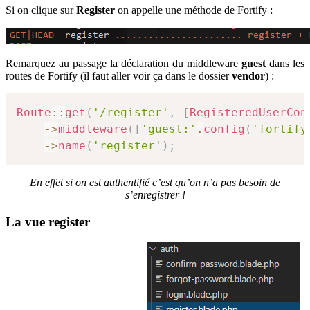
Si on clique sur
Register
on appelle une méthode de Fortify :
Remarquez au passage la déclaration du middleware
guest
dans les
routes de Fortify (il faut aller voir ça dans le dossier
vendor
) :
Route
::
get
(
'/register'
,
[
RegisteredUserCon
->
middleware
(
[
'guest:'
.
config
(
'fortify
->
name
(
'register'
)
;
En effet si on est authentifié c’est qu’on n’a pas besoin de
s’enregistrer !
La vue register