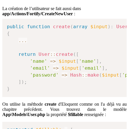
La création de l’utilisateur se fait aussi dans
app/Actions/Fortify/CreateNewUser
:
public
function
create
(
array
$input
)
:
User
{
...
return
User
::
create
(
[
'name'
=>
$input
[
'name'
]
,
'email'
=>
$input
[
'email'
]
,
'password'
=>
Hash
::
make
(
$input
[
'p
]
)
;
}
On utilise la méthode
create
d'Eloquent comme on l'a déjà vu au
chapitre précédent. Vous trouvez dans le modèle
App\Models\User.php
la propriété
$fillable
renseignée :