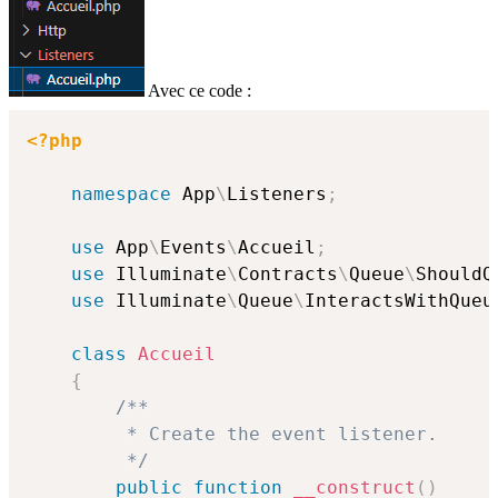
Avec ce code :
<?php
namespace
App
\
Listeners
;
use
App
\
Events
\
Accueil
;
use
Illuminate
\
Contracts
\
Queue
\
ShouldQ
use
Illuminate
\
Queue
\
InteractsWithQueu
class
Accueil
{
/**

         * Create the event listener.

         */
public
function
__construct
(
)