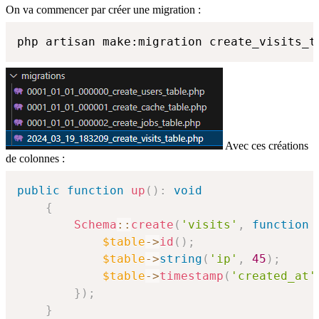
On va commencer par créer une migration :
php artisan make:migration create_visits_t
Avec ces créations
de colonnes :
public
function
up
(
)
:
void
{
Schema
::
create
(
'visits'
,
function
$table
->
id
(
)
;
$table
->
string
(
'ip'
,
45
)
;
$table
->
timestamp
(
'created_at'
}
)
;
}