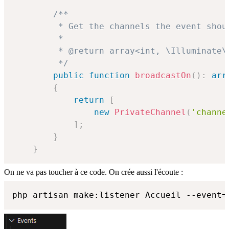
/**

         * Get the channels the event shoul
         *

         * @return array<int, \Illuminate\B
         */
public
function
broadcastOn
(
)
:
arr
{
return
[
new
PrivateChannel
(
'channe
]
;
}
}
On ne va pas toucher à ce code. On crée aussi l'écoute :
php artisan make:listener Accueil --event=