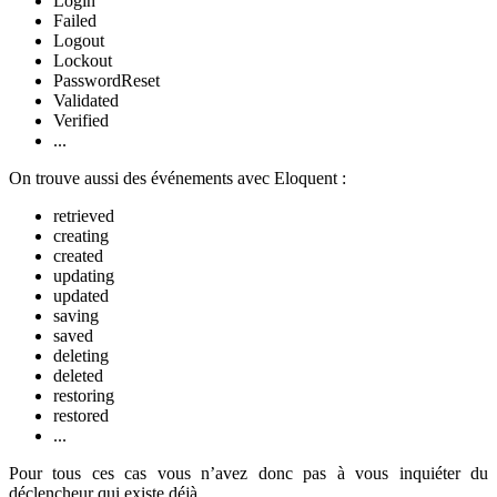
Login
Failed
Logout
Lockout
PasswordReset
Validated
Verified
...
On trouve aussi des événements avec Eloquent :
retrieved
creating
created
updating
updated
saving
saved
deleting
deleted
restoring
restored
...
Pour tous ces cas vous n’avez donc pas à vous inquiéter du
déclencheur qui existe déjà.