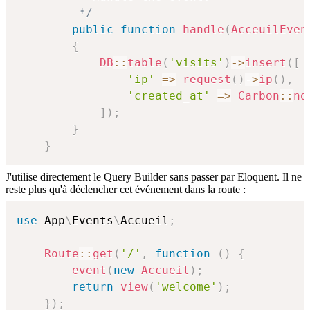
         */
public
function
handle
(
AcceuilEven
{
DB
::
table
(
'visits'
)
->
insert
(
[
'ip'
=>
request
(
)
->
ip
(
)
,
'created_at'
=>
Carbon
::
no
]
)
;
}
}
J'utilise directement le Query Builder sans passer par Eloquent. Il ne
reste plus qu'à déclencher cet événement dans la route :
use
App
\
Events
\
Accueil
;
Route
::
get
(
'/'
,
function
(
)
{
event
(
new
Accueil
)
;
return
view
(
'welcome'
)
;
}
)
;