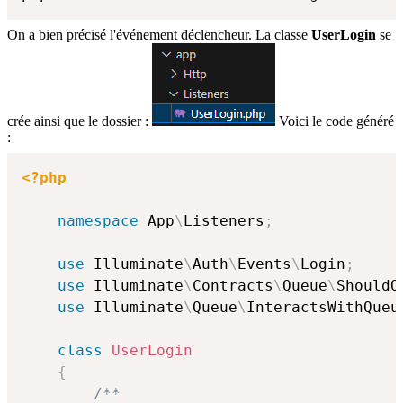
On a bien précisé l'événement déclencheur. La classe
UserLogin
se
crée ainsi que le dossier :
Voici le code généré
:
<?php
namespace
App
\
Listeners
;
use
Illuminate
\
Auth
\
Events
\
Login
;
use
Illuminate
\
Contracts
\
Queue
\
ShouldQ
use
Illuminate
\
Queue
\
InteractsWithQueu
class
UserLogin
{
/**
