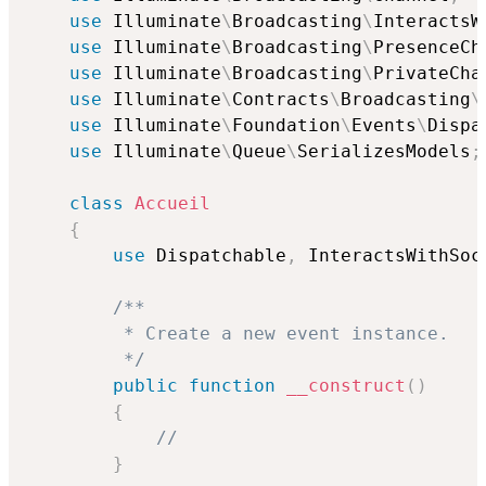
use
Illuminate
\
Broadcasting
\
InteractsW
use
Illuminate
\
Broadcasting
\
PresenceCh
use
Illuminate
\
Broadcasting
\
PrivateCha
use
Illuminate
\
Contracts
\
Broadcasting
\
use
Illuminate
\
Foundation
\
Events
\
Dispa
use
Illuminate
\
Queue
\
SerializesModels
;
class
Accueil
{
use
Dispatchable
,
 InteractsWithSoc
/**

         * Create a new event instance.

         */
public
function
__construct
(
)
{
//
}