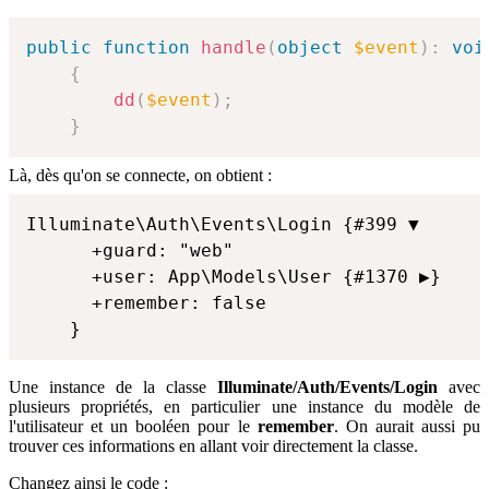
public
function
handle
(
object
$event
)
:
voi
{
dd
(
$event
)
;
}
Là, dès qu'on se connecte, on obtient :
Illuminate\Auth\Events\Login {#399 ▼

      +guard: "web"

      +user: App\Models\User {#1370 ▶}

      +remember: false

    }
Une instance de la classe
Illuminate/Auth/Events/Login
avec
plusieurs propriétés, en particulier une instance du modèle de
l'utilisateur et un booléen pour le
remember
. On aurait aussi pu
trouver ces informations en allant voir directement la classe.
Changez ainsi le code :