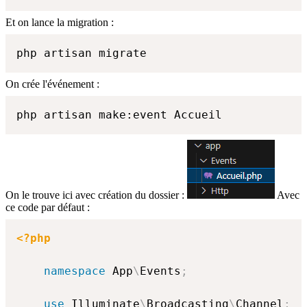
Et on lance la migration :
php artisan migrate
On crée l'événement :
php artisan make:event Accueil
On le trouve ici avec création du dossier :
Avec
ce code par défaut :
<?php
namespace
App
\
Events
;
use
Illuminate
\
Broadcasting
\
Channel
;