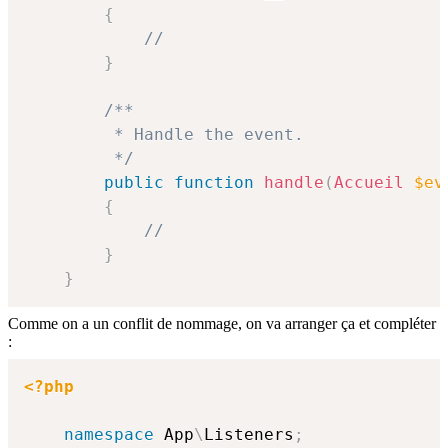
{
//
}
/**

         * Handle the event.

         */
public
function
handle
(
Accueil
$ev
{
//
}
}
Comme on a un conflit de nommage, on va arranger ça et compléter
:
<?php
namespace
App
\
Listeners
;