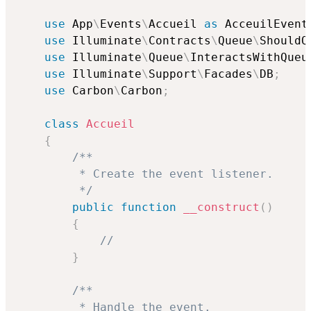
use
App
\
Events
\
Accueil
as
 AcceuilEvent
use
Illuminate
\
Contracts
\
Queue
\
ShouldQ
use
Illuminate
\
Queue
\
InteractsWithQueu
use
Illuminate
\
Support
\
Facades
\
DB
;
use
Carbon
\
Carbon
;
class
Accueil
{
/**

         * Create the event listener.

         */
public
function
__construct
(
)
{
//
}
/**

         * Handle the event.
