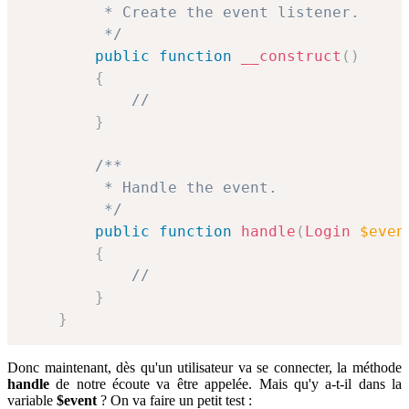
         * Create the event listener.

         */
public
function
__construct
(
)
{
//
}
/**

         * Handle the event.

         */
public
function
handle
(
Login
$even
{
//
}
}
Donc maintenant, dès qu'un utilisateur va se connecter, la méthode
handle
de notre écoute va être appelée. Mais qu'y a-t-il dans la
variable
$event
? On va faire un petit test :