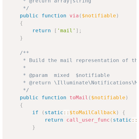
     * @return array|string

     */
public
function
via
(
$notifiable
)
{
return
[
'mail'
]
;
}
/**

     * Build the mail representation of the
     *

     * @param  mixed  $notifiable

     * @return \Illuminate\Notifications\Me
     */
public
function
toMail
(
$notifiable
)
{
if
(
static
::
$toMailCallback
)
{
return
call_user_func
(
static
::
}