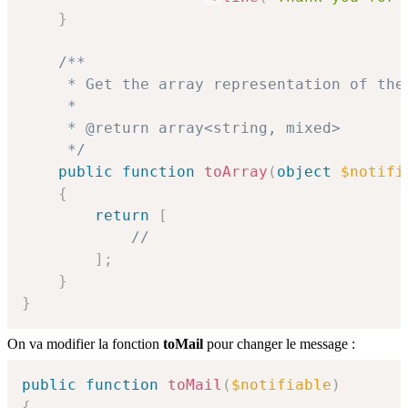
}
/**

     * Get the array representation of the 
     *

     * @return array<string, mixed>

     */
public
function
toArray
(
object
$notifi
{
return
[
//
]
;
}
}
On va modifier la fonction
toMail
pour changer le message :
public
function
toMail
(
$notifiable
)
{