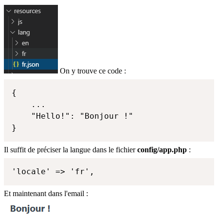
On y trouve ce code :
{

    ...

    "Hello!": "Bonjour !"

}
Il suffit de préciser la langue dans le fichier
config/app.php
:
'locale' => 'fr',
Et maintenant dans l'email :