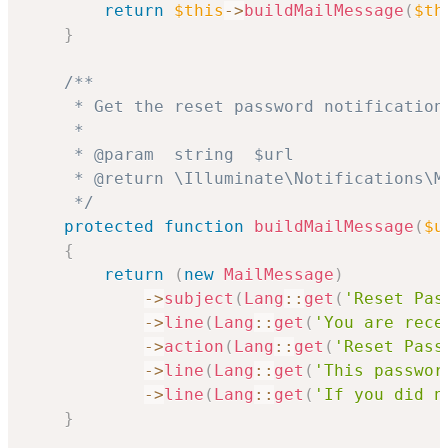
return
$this
->
buildMailMessage
(
$th
}
/**

     * Get the reset password notification
     *

     * @param  string  $url

     * @return \Illuminate\Notifications\Me
     */
protected
function
buildMailMessage
(
$u
{
return
(
new
MailMessage
)
->
subject
(
Lang
::
get
(
'Reset Pas
->
line
(
Lang
::
get
(
'You are rece
->
action
(
Lang
::
get
(
'Reset Pass
->
line
(
Lang
::
get
(
'This passwor
->
line
(
Lang
::
get
(
'If you did n
}