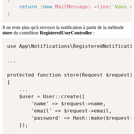
return
(
new
MailMessage
)
->
line
(
'Vous a
}
Il ne reste plus qu'à envoyer la notification à partir de la méthode
store
du contrôleur
RegisteredUserController
:
use App\Notifications\RegisteredNotificatio
...

protected function store(Request $request):
{

    ...

    $user = User::create([

        'name' => $request->name,

        'email' => $request->email,

        'password' => Hash::make($request->
    ]);
