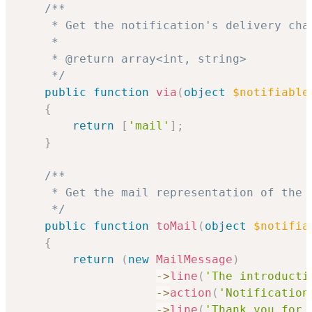
/**

     * Get the notification's delivery chan
     *

     * @return array<int, string>

     */
public
function
via
(
object
$notifiable
{
return
[
'mail'
]
;
}
/**

     * Get the mail representation of the n
     */
public
function
toMail
(
object
$notifia
{
return
(
new
MailMessage
)
->
line
(
'The introducti
->
action
(
'Notification
->
line
(
'Thank you for 