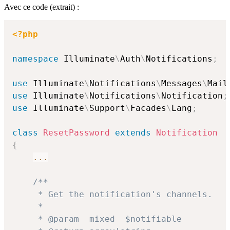
Avec ce code (extrait) :
<?php
namespace
Illuminate
\
Auth
\
Notifications
;
use
Illuminate
\
Notifications
\
Messages
\
Mail
use
Illuminate
\
Notifications
\
Notification
;
use
Illuminate
\
Support
\
Facades
\
Lang
;
class
ResetPassword
extends
Notification
{
...
/**

     * Get the notification's channels.

     *

     * @param  mixed  $notifiable
