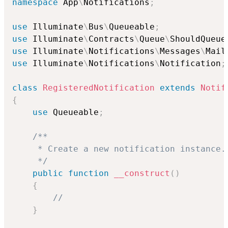
namespace
App
\
Notifications
;
use
Illuminate
\
Bus
\
Queueable
;
use
Illuminate
\
Contracts
\
Queue
\
ShouldQueue
use
Illuminate
\
Notifications
\
Messages
\
Mail
use
Illuminate
\
Notifications
\
Notification
;
class
RegisteredNotification
extends
Notif
{
use
Queueable
;
/**

     * Create a new notification instance.

     */
public
function
__construct
(
)
{
//
}