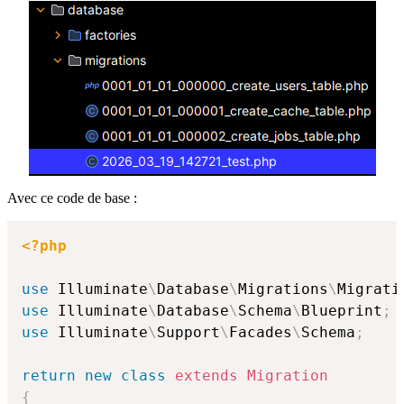
Avec ce code de base :
<?php
use
Illuminate
\
Database
\
Migrations
\
Migrati
use
Illuminate
\
Database
\
Schema
\
Blueprint
;
use
Illuminate
\
Support
\
Facades
\
Schema
;
return
new
class
extends
Migration
{