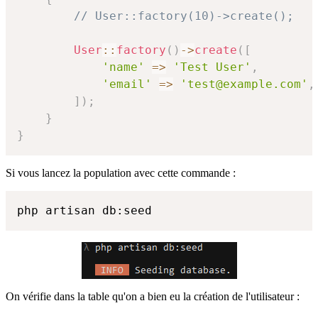
// User::factory(10)->create();
User
::
factory
(
)
->
create
(
[
'name'
=>
'Test User'
,
'email'
=>
'test@example.com'
,
]
)
;
}
}
Si vous lancez la population avec cette commande :
php artisan db:seed
On vérifie dans la table qu'on a bien eu la création de l'utilisateur :