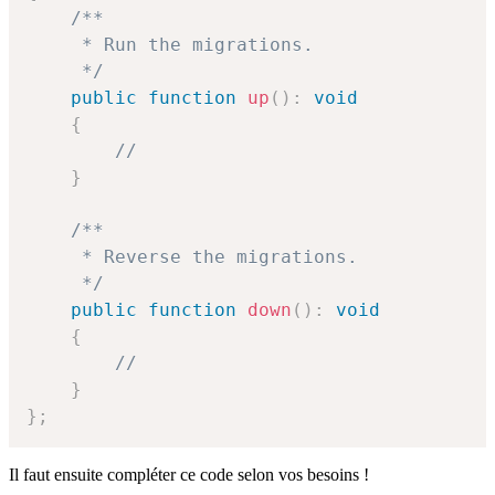
/**

     * Run the migrations.

     */
public
function
up
(
)
:
void
{
//
}
/**

     * Reverse the migrations.

     */
public
function
down
(
)
:
void
{
//
}
}
;
Il faut ensuite compléter ce code selon vos besoins !