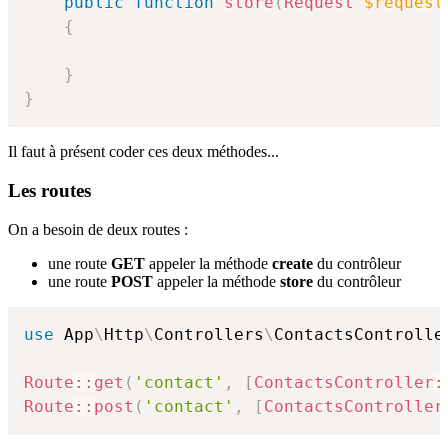
public
function
store
(
Request
$request
{
}
}
Il faut à présent coder ces deux méthodes...
Les routes
On a besoin de deux routes :
une route
GET
appeler la méthode
create
du contrôleur
une route
POST
appeler la méthode
store
du contrôleur
use
App
\
Http
\
Controllers
\
ContactsControlle
Route
::
get
(
'contact'
,
[
ContactsController
:
Route
::
post
(
'contact'
,
[
ContactsController