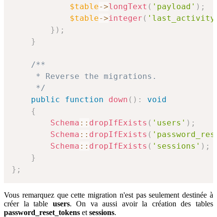
$table
->
longText
(
'payload'
)
;
$table
->
integer
(
'last_activity
}
)
;
}
/**

     * Reverse the migrations.

     */
public
function
down
(
)
:
void
{
Schema
::
dropIfExists
(
'users'
)
;
Schema
::
dropIfExists
(
'password_res
Schema
::
dropIfExists
(
'sessions'
)
;
}
}
;
Vous remarquez que cette migration n'est pas seulement destinée à
créer la table
users
. On va aussi avoir la création des tables
password_reset_tokens
et
sessions
.