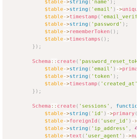
$table
->
string
(
'name'
)
;
$table
->
string
(
'email'
)
->
uniqu
$table
->
timestamp
(
'email_verif
$table
->
string
(
'password'
)
;
$table
->
rememberToken
(
)
;
$table
->
timestamps
(
)
;
}
)
;
Schema
::
create
(
'password_reset_tok
$table
->
string
(
'email'
)
->
prima
$table
->
string
(
'token'
)
;
$table
->
timestamp
(
'created_at'
}
)
;
Schema
::
create
(
'sessions'
,
functio
$table
->
string
(
'id'
)
->
primary
(
$table
->
foreignId
(
'user_id'
)
->
$table
->
string
(
'ip_address'
,
4
$table
->
text
(
'user_agent'
)
->
nu