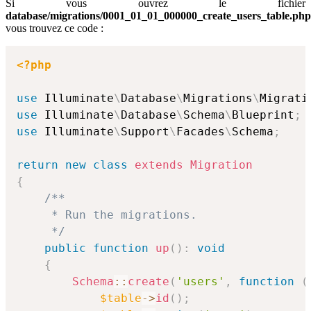
Si vous ouvrez le fichier
database/migrations/0001_01_01_000000_create_users_table.php
vous trouvez ce code :
<?php
use
Illuminate
\
Database
\
Migrations
\
Migrati
use
Illuminate
\
Database
\
Schema
\
Blueprint
;
use
Illuminate
\
Support
\
Facades
\
Schema
;
return
new
class
extends
Migration
{
/**

     * Run the migrations.

     */
public
function
up
(
)
:
void
{
Schema
::
create
(
'users'
,
function
(
$table
->
id
(
)
;