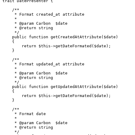
trait DatePresenter {

    /**

     * Format created_at attribute

     *

     * @param Carbon  $date

     * @return string

     */

    public function getCreatedAtAttribute($date)

    {

        return $this->getDateFormated($date);

    }

    /**

     * Format updated_at attribute

     *

     * @param Carbon  $date

     * @return string

     */

    public function getUpdatedAtAttribute($date)

    {

        return $this->getDateFormated($date);

    }

    /**

     * Format date

     *

     * @param Carbon  $date

     * @return string

     */
