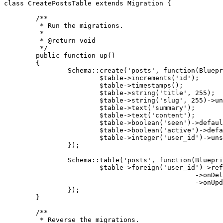
class CreatePostsTable extends Migration {

	/**

	 * Run the migrations.

	 *

	 * @return void

	 */

	public function up()

	{

		Schema::create('posts', function(Blueprint $table) {

			$table->increments('id');

			$table->timestamps();

			$table->string('title', 255);

			$table->string('slug', 255)->unique();

			$table->text('summary');

			$table->text('content');

			$table->boolean('seen')->default(false);

			$table->boolean('active')->default(false);

			$table->integer('user_id')->unsigned();

		});

		Schema::table('posts', function(Blueprint $table) {

			$table->foreign('user_id')->references('id')->on('users')

						->onDelete('restrict')

						->onUpdate('restrict');

		});

	}

	/**

	 * Reverse the migrations.
