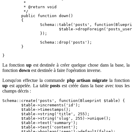
	 *

	 * @return void

	 */

	public function down()

	{

		Schema::table('posts', function(Blueprint $table) {

			$table->dropForeign('posts_user_id_foreign');

		});		

		Schema::drop('posts');

	}

}
La fonction
up
est destinée à créer quelque chose dans la base, la
fonction
down
est destinée à faire l'opération inverse.
Lorsqu'on effectue la commande
php artisan migrate
la fonction
up
est appelée. La table
posts
est créée dans la base avec tous les
champs décris :
Schema::create('posts', function(Blueprint $table) {

	$table->increments('id');

	$table->timestamps();

	$table->string('title', 255);

	$table->string('slug', 255)->unique();

	$table->text('summary');

	$table->text('content');

	$table->boolean('seen')->default(false);
