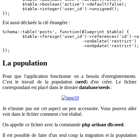
	$table->boolean('active')->default(false);

	$table->integer('user_id')->unsigned();

});
Est aussi déclarée la clé étrangère :
Schema::table('posts', function(Blueprint $table) {

	$table->foreign('user_id')->references('id')->on('users')

				->onDelete('restrict')

				->onUpdate('restrict');

});
La population
Pour que l'application fonctionne on a besoin d'enregistrements.
C'est le travail de la population (
seed
) d'en créer. Le fichier
correspondant est placé dans le dossier
database/seeds
:
Je n'insiste pas sur cet aspect un peu accessoire. Vous pouvez aller
voir dans le fichier comment c'est réalisé.
On appelle ce fichier avec la commande
php artisan db:seed
.
Il est possible de faire d'un seul coup la migration et la population