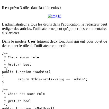
Il est prévu 3 rôles dans la table
roles
:
L'administrateur a tous les droits dans l'application, le rédacteur peut
rédiger des articles, l'utilisateur ne peut qu'ajouter des commentaires
aux articles.
Dans le modèle
User
figurent deux fonctions qui ont pour objet de
déterminer le rôle de l'utilisateur connecté :
/**

 * Check admin role

 *

 * @return bool

 */

public function isAdmin()

{

	return $this->role->slug == 'admin';

}

/**

 * Check not user role

 *

 * @return bool

 */

public function isNotUser()
