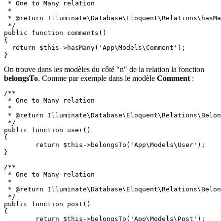
 * One to Many relation

 *

 * @return Illuminate\Database\Eloquent\Relations\hasMa
 */

public function comments() 

{

  return $this->hasMany('App\Models\Comment');

}
On trouve dans les modèles du côté "n" de la relation la fonction
belongsTo
. Comme par exemple dans le modèle
Comment
:
/**

 * One to Many relation

 *

 * @return Illuminate\Database\Eloquent\Relations\Belon
 */

public function user() 

{

	return $this->belongsTo('App\Models\User');

}

/**

 * One to Many relation

 *

 * @return Illuminate\Database\Eloquent\Relations\Belon
 */

public function post() 

{

	return $this->belongsTo('App\Models\Post');
