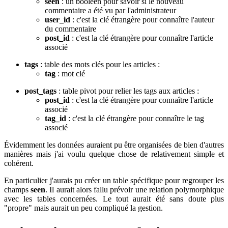
seen
: un booléen pour savoir si le nouveau
commentaire a été vu par l'administrateur
user_id
: c'est la clé étrangère pour connaître l'auteur
du commentaire
post_id
: c'est la clé étrangère pour connaître l'article
associé
tags
: table des mots clés pour les articles :
tag
: mot clé
post_tags
: table pivot pour relier les tags aux articles :
post_id
: c'est la clé étrangère pour connaître l'article
associé
tag_id
: c'est la clé étrangère pour connaître le tag
associé
Évidemment les données auraient pu être organisées de bien d'autres
manières mais j'ai voulu quelque chose de relativement simple et
cohérent.
En particulier j'aurais pu créer un table spécifique pour regrouper les
champs
seen
. Il aurait alors fallu prévoir une relation polymorphique
avec les tables concernées. Le tout aurait été sans doute plus
"propre" mais aurait un peu compliqué la gestion.