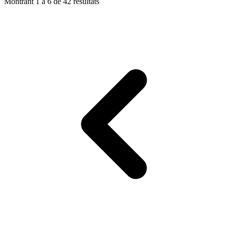
Montrant
1
à
6
de
42
résultats