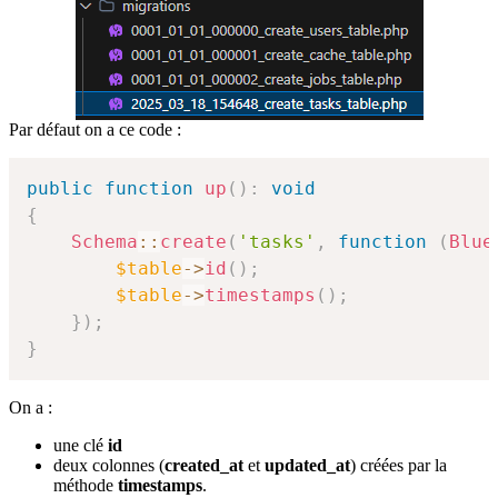
Par défaut on a ce code :
public
function
up
(
)
:
void
{
Schema
::
create
(
'tasks'
,
function
(
Blue
$table
->
id
(
)
;
$table
->
timestamps
(
)
;
}
)
;
}
On a :
une clé
id
deux colonnes (
created_at
et
updated_at
) créées par la
méthode
timestamps
.