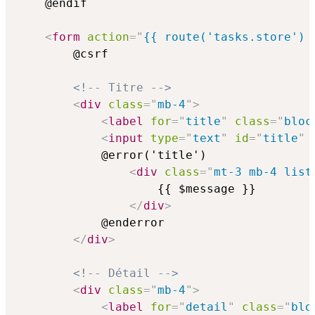
    @endif

<
form
action
=
"
{{ route('tasks.store') 
        @csrf

<!-- Titre -->
<
div
class
=
"
mb-4
"
>
<
label
for
=
"
title
"
class
=
"
bloc
<
input
type
=
"
text
"
id
=
"
title
"
            @error('title')

<
div
class
=
"
mt-3 mb-4 list
                    {{ $message }}

</
div
>
            @enderror

</
div
>
<!-- Détail -->
<
div
class
=
"
mb-4
"
>
<
label
for
=
"
detail
"
class
=
"
blo