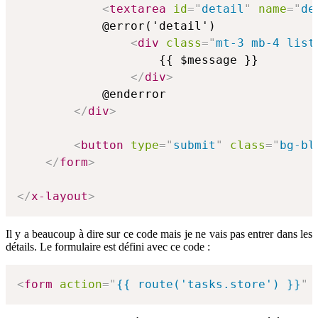
<
textarea
id
=
"
detail
"
name
=
"
de
            @error('detail')

<
div
class
=
"
mt-3 mb-4 list
                    {{ $message }}

</
div
>
            @enderror

</
div
>
<
button
type
=
"
submit
"
class
=
"
bg-bl
</
form
>
</
x-layout
>
Il y a beaucoup à dire sur ce code mais je ne vais pas entrer dans les
détails. Le formulaire est défini avec ce code :
<
form
action
=
"
{{ route('tasks.store') }}
"