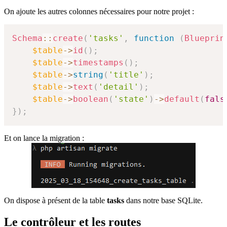
On ajoute les autres colonnes nécessaires pour notre projet :
Schema
::
create
(
'tasks'
,
function
(
Blueprin
$table
->
id
(
)
;
$table
->
timestamps
(
)
;
$table
->
string
(
'title'
)
;
$table
->
text
(
'detail'
)
;
$table
->
boolean
(
'state'
)
->
default
(
fals
}
)
;
Et on lance la migration :
On dispose à présent de la table
tasks
dans notre base SQLite.
Le contrôleur et les routes