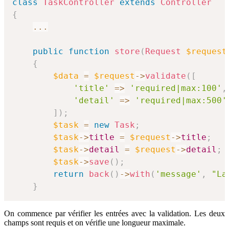
class
TaskController
extends
Controller
{
...
public
function
store
(
Request
$request
{
$data
=
$request
->
validate
(
[
'title'
=>
'required|max:100'
,
'detail'
=>
'required|max:500'
]
)
;
$task
=
new
Task
;
$task
->
title
=
$request
->
title
;
$task
->
detail
=
$request
->
detail
;
$task
->
save
(
)
;
return
back
(
)
->
with
(
'message'
,
"La
}
On commence par vérifier les entrées avec la validation. Les deux
champs sont requis et on vérifie une longueur maximale.