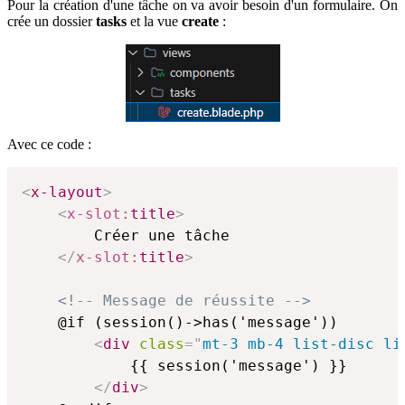
Pour la création d'une tâche on va avoir besoin d'un formulaire. On
crée un dossier
tasks
et la vue
create
:
Avec ce code :
<
x-layout
>
<
x-slot:
title
>
        Créer une tâche

</
x-slot:
title
>
<!-- Message de réussite -->
    @if (session()->has('message'))

<
div
class
=
"
mt-3 mb-4 list-disc li
            {{ session('message') }}

</
div
>