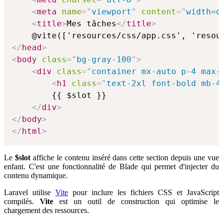
<
meta
name
=
"
viewport
"
content
=
"
width=d
<
title
>
Mes tâches
</
title
>
</
head
>
<
body
class
=
"
bg-gray-100
"
>
<
div
class
=
"
container mx-auto p-4 max-
<
h1
class
=
"
text-2xl font-bold mb-4
        {{ $slot }}

</
div
>
</
body
>
</
html
>
Le
$slot
affiche le contenu inséré dans cette section depuis une vue
enfant. C'est une fonctionnalité de Blade qui permet d'injecter du
contenu dynamique.
Laravel utilise
Vite
pour inclure les fichiers CSS et JavaScript
compilés.
Vite
est un outil de construction qui optimise le
chargement des ressources.