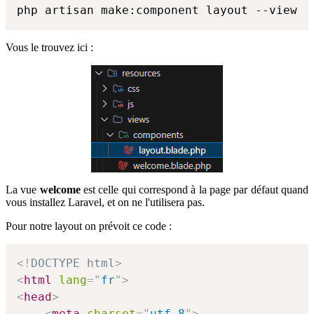
php artisan make:component layout --view
Vous le trouvez ici :
La vue
welcome
est celle qui correspond à la page par défaut quand
vous installez Laravel, et on ne l'utilisera pas.
Pour notre layout on prévoit ce code :
<!
DOCTYPE
html
>
<
html
lang
=
"
fr
"
>
<
head
>
<
meta
charset
=
"
utf-8
"
>