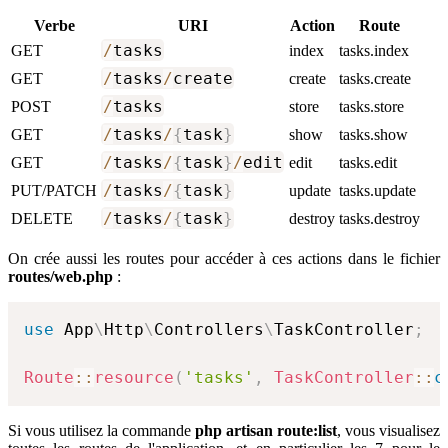
Verbe
URI
Action
Route
/
tasks
GET
index
tasks.index
/
tasks
/
create
GET
create
tasks.create
/
tasks
POST
store
tasks.store
/
tasks
/
{
task
}
GET
show
tasks.show
/
tasks
/
{
task
}
/
edit
GET
edit
tasks.edit
/
tasks
/
{
task
}
PUT/PATCH
update
tasks.update
/
tasks
/
{
task
}
DELETE
destroy
tasks.destroy
On crée aussi les routes pour accéder à ces actions dans le fichier
routes/web.php
:
use
App
\
Http
\
Controllers
\
TaskController
;
Route
::
resource
(
'tasks'
,
TaskController
::
c
Si vous utilisez la commande
php artisan route:list
, vous visualisez